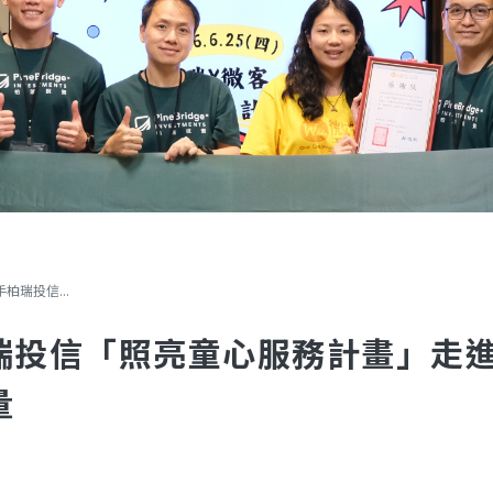
柏瑞投信...
瑞投信「照亮童心服務計畫」走
量