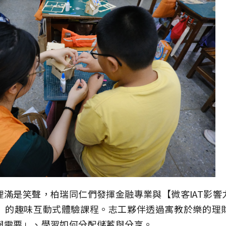
裡滿是笑聲，柏瑞同仁們發揮金融專業與【微客IAT影響
」的趣味互動式體驗課程。志工夥伴透過寓教於樂的理
與需要」、學習如何分配儲蓄與分享。