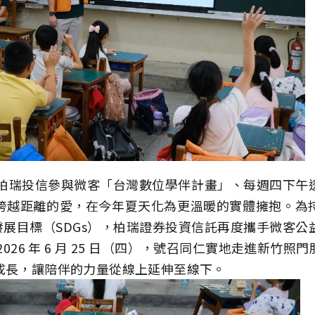
學期柏瑞投信參與微客「台灣數位學伴計畫」、每週四下
跨越距離的愛，在今年夏天化為更溫暖的實體擁抱。為
發展目標（SDGs），柏瑞證券投資信託再度攜手微客
026 年 6 月 25 日（四），號召同仁實地走進新竹
成長，讓陪伴的力量從線上延伸至線下。