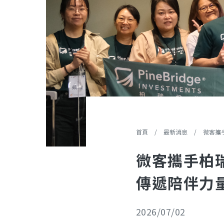
您在這裡
首頁
/
最新消息
/
微客攜手
微客攜手柏
傳遞陪伴力
2026/07/02