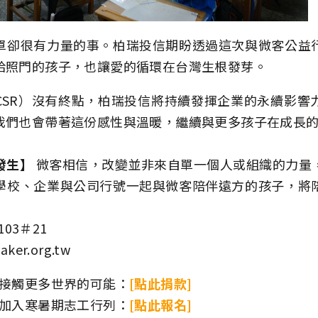
單卻很有力量的事。柏瑞投信期盼透過這次與微客公益
給照門的孩子，也讓愛的循環在台灣生根發芽。
CSR）沒有終點，柏瑞投信將持續發揮企業的永續影響
我們也會帶著這份感性與溫暖，繼續與更多孩子在成長
發生】
微客相信，改變並非來自單一個人或組織的力量
學校、企業與公司行號一起與微客陪伴遠方的孩子，將
103＃21
ker.org.tw
子接觸更多世界的可能：
[點此捐款]
，加入寒暑期志工行列：
[點此報名]