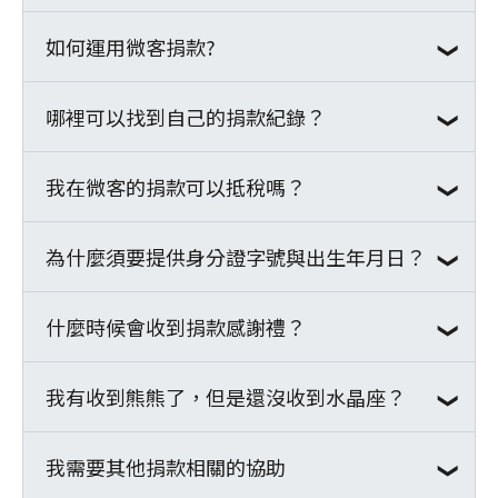
如何運用微客捐款?
關於詐騙集團利用捐款行騙的相關資訊，聯
合勸募協會及各公益團體同步發佈提醒，有
哪裡可以找到自己的捐款紀錄？
募款項目運用說明
詐騙集團假借公益團體或微客的名義，偽
稱：
我在微客的捐款可以抵稅嗎？
可以直接從
捐款紀錄查詢
找到當年度至前二
1. 本會系統有誤，捐款手續不全
年的捐款資料。
2. 單筆捐款誤設定期定額
為什麼須要提供身分證字號與出生年月日？
微客是合法登記立案的非營利組織，所以您
3. 定期定額期數有誤
的每一筆捐款都能夠在每年的報稅時節提出
4. 匯款有異狀，須改為分期扣款，並要求核
抵稅！
什麼時候會收到捐款感謝禮？
●關於「身分證字號」，當捐款人 (個人或
對個人資料。
不過必須附上我們寄給您的捐款收據，並且
是公司行號) 在每年的報稅時節需要捐款收
要確定收據上有載明「捐款人姓名、身份證
據做為抵稅證明時，捐款收據資料必須附上
我有收到熊熊了，但是還沒收到水晶座？
會在當月成功捐款後，於隔月月中前，以便
微客提醒您，我們不會在非上班時間致電給
字號或統編」、「受贈機構統一編號」；或
捐款人的身份證字號 (或是公司的統一編
利帶物流系統寄出。
您，也不會要求變更捐款扣款方式、操作
是捐款時，勾選「本人同意微客將捐款資料
號)，因此我們才會在金流系統上設定身分
若於隔月月底前仍未收到，請來信
我需要其他捐款相關的協助
由於水晶座會須要另外刻印，所以會比熊熊
ATM或網銀，以及提供銀行電話、信用卡或
上傳至財政部所得稅申報」的選項，微客將
證字號這個欄位；但若捐款人本身沒有抵稅
(fund@waker.org.tw)或來電(02-33225103