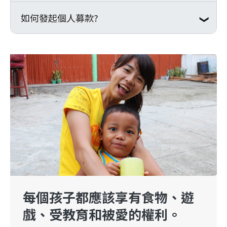
約晚一個禮拜以便利帶物流系統寄出。
金融卡資料等。如接獲來電顯示開頭帶
協助您上傳至財政部。
需求，不填寫是沒問題的！
分機5)詢問。
如何發起個人募款?
如有以下需求：
「＋」號、「＋2」、「＋886」、
●關於「出生年月日」，我們蒐集捐款人的
●修改捐款資料（更改信用卡卡號/有效月
「0886」等，或聽到「解除設定」、「分期
生日資料僅作為提供每年生日祝福的依據，
年、調整捐款金額、繼續或暫停捐款）
發起個人募款步驟說明
付款」及「重複扣款」等關鍵字，應立即掛
同時也能夠讓我們了解目前組織吸引到的捐
●沒收到或須要提早取得年度紙本收據（通
一、登入會員
斷，並洽微客 02-3322-5103分機5 查證，
款人分布在哪個年齡層，讓我們思考組織在
常於每年 1 月底前寄出）
二、點選募款專案 ⮕
發起個人募款
同時撥打警政署165反詐騙諮詢專線。
募款策略上可以持續改進的方向。
三、撰寫募款內容 (完成後儲存)
請 Email 至 fund@waker.org.tw，說明您
四、微客通知啟用
的需求，並儘量提供以下相關資訊，以利我
五、分享至個人社群
們查詢您的捐款狀態：
○捐款人編號
發起個人募款-圖文說明書
(link is external)
○捐款人姓名
○聯絡資訊（手機、Email、收據收件地
歡迎來信至fund@waker.org.tw信箱了解更
每個孩子都應該享有食物、遊
址）
多。
戲、受教育和被愛的權利。
○捐款方式（線上捐款、郵政劃撥、每月定