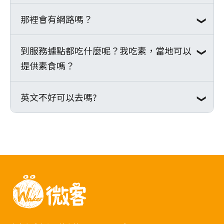
機前往當地，抵達當地機場與自行前往者集
可於梯隊規範的自由時間前往附近小賣舖。
申請。
額則轉為當地服務費用
合後，由服務據點派專車前往服務據點。
或於服務結束返回市區後，選擇前往附近景
那裡會有網路嗎？
據點內有提供盥洗區域，因當地天氣及習
點參觀、逛逛紀念品店或在旅店休息，外出
慣，淋浴冷水澡是常見的盥洗方式。而據點
※
點我查看當地集合注意事項
◆服務：抵達服務據點後便是陪伴孩子們的
者須向引導員報備並於集合時間內返回。市
因水資源缺乏，需請志工節約用水。
到服務據點都吃什麼呢？我吃素，當地可以
當地未有無線網路可以使用，志工需自行購
※
點我查看微客梯隊費用說明
時光，可帶領孩子進行活動、陪孩子聊天、
區自由時間若有外出，建議三人成行並養成
提供素食嗎？
買網路卡或在台灣電信行辦理漫遊服務。
※
點我查看微客志工安全管理機制
打球、家訪，亦或是與孩子們共同整理環
和引導員回報的好習慣，以提升自身的安
境、一同料理膳食等等，享受當地生活、與
全。
英文不好可以去嗎?
服務據點會準備三餐，並與當地據點工作人
孩子們玩在一起。
員與孩子們一同用餐，三餐由服務據點的大
孩子一手包辦，傍晚會安排志工輪流協助預
參與微客國際志工沒有英文能力的限制。
◆市區自由時間：服務過程中可於梯隊規範
備晚餐，因此不會特別為有特殊飲食習慣者
的自由時間前往附近小賣鋪或服務結束返回
額外預備，因此若有特殊飲食習慣的志工，
因為服務據點內的孩子，母語大多不是英
市區後，選擇前往鄰近景點參觀、逛逛紀念
需自行攜帶。另報名系統填寫飲食習慣葷
語，他們可能也聽不懂過於艱深的英文單
品店或在旅店休息，外出者須向引導員報備
素，僅做為飛機餐之用。
字，僅有少部分早期住進孤兒院的大孩子，
並於集合時間內返回。
英文能力才達可順暢溝通程度，也有些大孩
子會中文，因此不需要太過擔憂，在服務過