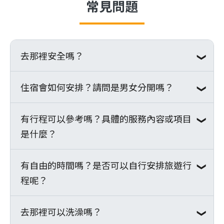
常見問題
診諮詢，備齊個人常備藥品。
截圖、GoogleMap搜尋微客公益行動
台灣梯隊-滿15歲者保200萬意外身故
何達到「陪伴服務的延續」更是微客
依各國入境規定，儘早辦理簽
協會評論截圖等，經審核後，即可立
※完成以上步驟即報名成功
及20萬意外醫療，未滿15歲者僅保10
重視的一環。
證。
即取得志工證明電子檔。
萬意外醫療；
梯隊結束後，歡迎持續參加志工增能
完成役男出境申請，請至移民
國外梯隊-滿15歲者保400萬意外身故
去那裡安全嗎？
訓練、擔任說明會的分享者、講師、
署官網線上申請，自行列印
及40萬疾病意外醫療，未滿15歲者僅
公益購的模特、活動規劃回饋者、分
「出境核准通知單」紙本，於
保20萬疾病意外醫療。
住宿會如何安排？請問是男女分開嗎？
微客一向以志工安全為第一考量，透過探勘
享梯隊影像紀錄、參與其他服務專
機場櫃檯前出示(報名台灣梯隊
＊恕不協助辦理密集投保者相關事
隊、探勘服務隊、服務隊的階段，評估據點
案、成為年度活動志工或透過培訓成
無須辦理)。
宜，請見諒。
及周遭環境的安全性，同時在出隊前及期
為引導員(
點我了解更多
)；除了上述
有行程可以參考嗎？具體的服務內容或項目
皆住在據點提供的志工宿舍，男女分宿，需
依個人需求辦理其他保險。
間，微客當地所在的服務據點人員，亦會每
的實際行動參與方式，更可以透過
捐
是什麼？
自行準備睡袋，建議可至登山用品店購買或
【當地集合】
準備出隊用品，例如登山背
日回報當地安全狀況；另微客梯隊皆以團隊
款支持
，深化微客在全球的各項服務
租借。
包、睡袋、活動器材、個人藥
費用包含集合後當地交通、住宿、服
方式進行服務，絕不可脫隊單獨行動。而志
專案，將服務的感動以及精神延續下
有自由的時間嗎？是否可以自行安排旅遊行
微客的服務行程基本分為集合、服務、市區
品等。
務據點內膳食、2至3次行前籌備訓
工在市區自由活動時，仍應注意自身安全、
去，成為微客遠方孩子們的守護者。
程呢？
自由時間、返程四個部分。
※欲申請學校補助或特殊身分
練、微客排汗衫、梯隊手環、稅金及
保管貴重物品。
(如軍人)出隊需要文件者，請
當地服務行政支出。
◆集合：出隊首日於台灣機場集合，搭乘飛
去那裡可以洗澡嗎？
梯隊期間恕無法自行安排個人旅遊行程，但
Email至waker@waker.org.tw
※超支不足部分由微客負擔，若有餘