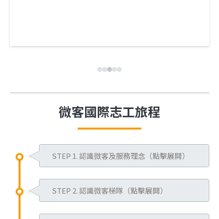
微客國際志工旅程
STEP 1. 認識微客及服務理念（點擊展開）
每個組織關注的議題以及服務對象皆
STEP 2. 認識微客梯隊（點擊展開）
有不同，因此服務規範和模式勢必也
會有所差異。
微客的服務據點遍及泰國、菲律賓、