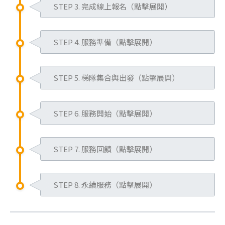
而微客國際志工主要著重於孩童陪
STEP 3. 完成線上報名（點擊展開）
蒙古國、尼泊爾、印度、台灣、非
伴，以區域結合不同的弱勢兒童議題
洲、柬埔寨…等地，並由引導員帶領
透過官網選擇您想要報名的梯
為出發，並以團隊方式進行服務為理
志工進入當地，進行5至12天的弱勢
STEP 4. 服務準備（點擊展開）
次，註冊會員並登入填寫基本
念。
兒少服務。微客梯隊全年度開放報
資料(
立即報名
)。
您可先閱讀官網各梯隊簡章(
點我了解
閱讀「服務預備起」系列信
名，每年 8 月份會開放隔年梯隊報
報名成功後，將收到Email通
更多
)或參與說明會(
點我了解更多
)，
STEP 5. 梯隊集合與出發（點擊展開）
件。
名，您可依照國家、時間、關注議題
知，登入會員即可查詢您所報
也可於上班日10:00至17:00致電微客
務必參與微客志工訓練(
點我報
等選擇適合您的梯次，也可選擇台灣
根據出隊通知或當地集合通知，準時
名梯次的行程及引導員等相關
總部等方式，事先瞭解各據點情況或
名
)，了解包含相關出隊須知、
集合或當地集合。
STEP 6. 服務開始（點擊展開）
抵達集合地點。若因個人因素未能準
資料。
直接報名梯隊，並於報名繳費後，參
服務核心與理念、服務環境、
時到場或因簽證未辦理完成，而未能
並於期限內繳交費用，於七日
【台灣集合】
微客國際志工服務的三大面向：弱勢
與微客總部所辦理的「
微客志工訓
志工角色…等，提升於服務期
與梯隊同時間進入服務據點，將視同
內上傳所需資料，例如護照影
STEP 7. 服務回饋（點擊展開）
孩童陪伴及活動帶領(佔40%)、體驗
練
」實際了解更多微客服務。
間之知能。
費用包含機票、當地交通及住宿、服
放棄此次服務資格，且不予以退費。
本、台胞證影本(中國大陸梯
當地生活(佔40%)、志工自我成長及
預先購買從自家住處至集合地
於梯隊結束後兩週內，登入會員找到
務據點內膳食、2至3次行前籌備訓
次)、
家長同意書
(link is external)
(未滿20歲
收穫(佔20%)。服務過程中遵守微客
※點我查看微客梯隊退費
說明
之來回車票(特別是台灣梯隊-
STEP 8. 永續服務（點擊展開）
所報名之梯次，上傳不限任何形式的
練、保險、微客排汗衫、梯隊手環、
者)等。
服務規範，並隨引導員的帶領，進行
東部地區)。
服務活動心得，例如文字、影片、圖
稅金及當地服務行政支出。
微客志工旅程並不會因為梯隊服務結
團隊行動。
於出發前1~2個月至旅遊醫學門
畫、IG或FB公開分享貼文並標註微客
*保險費用：
束而就此劃上句點。梯隊結束後，如