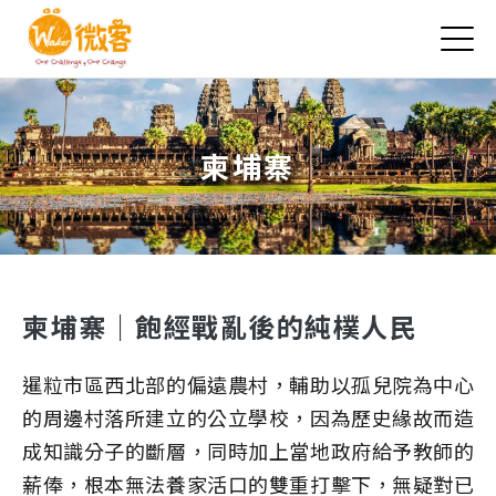
Jump to Main content
Jump to Navigation
柬埔寨
您在這裡
柬埔寨｜飽經戰亂後的純樸人民
暹粒市區西北部的偏遠農村，輔助以孤兒院為中心
的周邊村落所建立的公立學校，因為歷史緣故而造
成知識分子的斷層，同時加上當地政府給予教師的
薪俸，根本無法養家活口的雙重打擊下，無疑對已