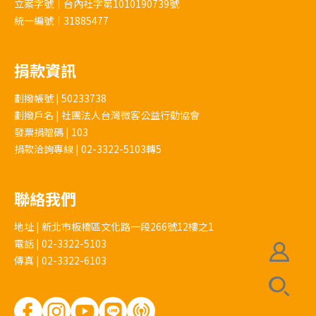
◆返程：由服務據點派專車前往機場或市區
立案字號｜台內社字第1010190739號
程中鼓勵大家可運用肢體動作、臉部表情等
統一編號｜31885477
旅館，預備返回台灣。自行前往者亦需同時
方式與孩子們互動，語言並不是最重要的溝
離開服務據點前往當地機場或市區。
通方式，在互動中孩子們就能感受到志工傳
捐款資訊
達陪伴的愛與關懷。
*此行程以台灣集合出發為例，實際內容將
劃撥帳號 | 50233738
根據各服務據點情況更動*
劃撥戶名 | 社團法人台灣微客公益行動協會
發票捐贈碼 | 103
捐款洽詢專線 | 02-3322-5103轉5
聯絡我們
地址 | 新北市板橋區文化路一段266號12樓之1
電話 | 02-3322-5103
傳真 | 02-3322-6103