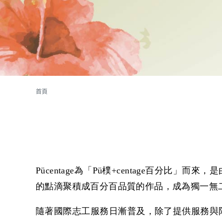
您在這裡
首頁
Pücentage
為「P
ü
樸+centage百分比」而
的點滴聚積成百分百品質的作品，成為獨一無二的『
隨著國際志工服務日漸普及，除了提供服務與