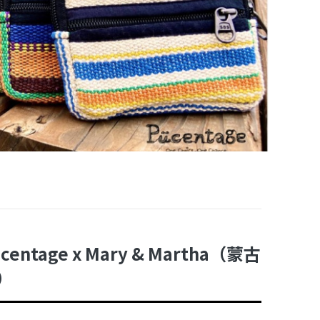
centage x Mary & Martha（蒙古
）