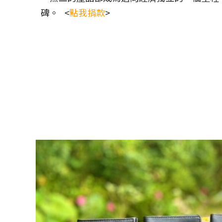
碑。 <
點我
捐款
>