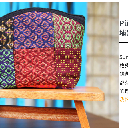
Pü
埔
Su
格
錢
都
的
我