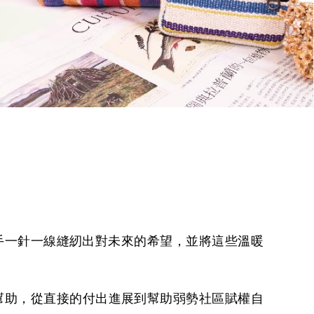
雙手一針一線縫紉出對未來的希望，並將這些溫暖
幫助，從直接的付出進展到幫助弱勢社區賦權自