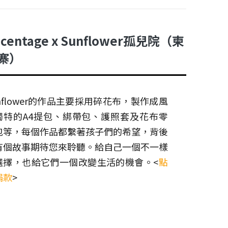
centage x Sunflower孤兒院（柬
寨）
nflower的作品主要採用碎花布，製作成風
獨特的A4提包、綁帶包、護照套及花布零
包等，每個作品都繫著孩子們的希望，背後
有個故事期待您來聆聽。給自己一個不一樣
選擇，也給它們一個改變生活的機會。<
點
捐款
>