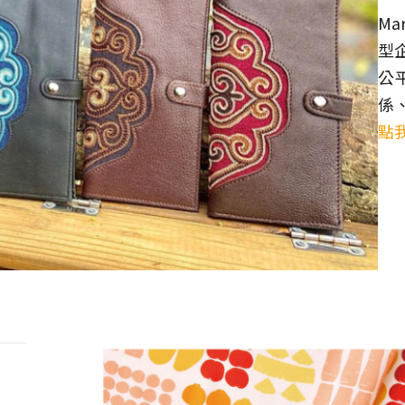
Ma
型
公
係
點