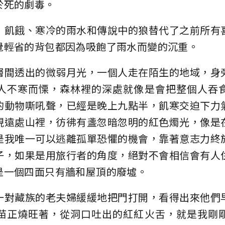
於死的劇毒。
，飢餓、寒冷的雨水和傳說中的狼替代了之前所有
覺輕省的背包都因為吸飽了雨水而變的沉重。
層間透出的微弱月光，一個人走在陌生的地域，身
人不寒而慄，森林裡的深處就像是會把整個人吞
的動物嘶吼聲，已經是晚上九點半，飢寒交迫下力
現遠處山裡，彷彿有盞忽暗忽明的紅色燭光，像是
是我唯一可以逃離孤單恐懼的機會，靠著意志力終
子，如果是用旅行者的角度，絕對不會相信會有人
是一個四面只有牆和屋頂的廢墟。
一對藏族的老夫婦緩緩地把門打開，看得出來他們
苗正燒旺著，從洞口吐出的紅紅火舌，就是我剛