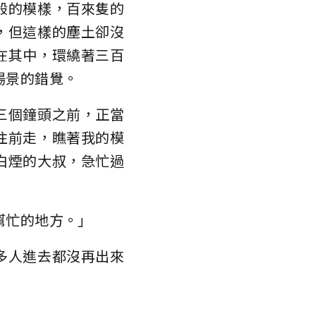
般的模樣，百來隻的
，但這樣的塵土卻沒
在其中，環繞著三百
場景的錯覺。
三個鐘頭之前，正當
往前走，瞧著我的模
白煙的大叔，急忙過
幫忙的地方。」
多人進去都沒再出來