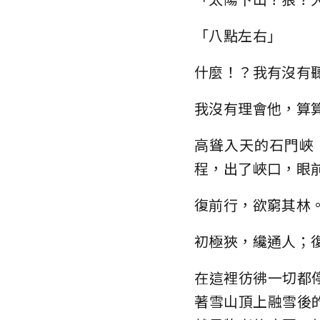
「八點左右」
什麼！？我有沒有
我沒有理會他，算
高聳入天的石門峽
程，出了峽口，眼
復前行，欲窮其林
初極狹，纔通人；
在這裡彷彿一切都
著雪山頂上融雪後