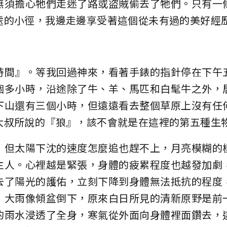
無須擔心牠們走迷了路或盜賊偷去了牠們。只有一
處的小徑，我邊走邊享受著這個從未有過的美好經
時間』。等我回過神來，看著手錶的指針停在下午
個多小時，沿途除了牛、羊、馬匹和白髦牛之外，
下山還有三個小時，但遠遠看去整個草原上沒有任
大叔所說的『狼』，該不會就是在這裡的第五種生
，但太陽下沈的速度怎麼追也趕不上，月亮模糊的
主人。心裡越是緊張，身體的疲累程度也越發加劇
去了陽光的護佑，立刻下降到身體無法抵抗的程度
，大雨像傾盆倒下，原來白日所見的清新原野是前
的雨水浸透了全身，寒氣從外面向身體裡面鑽去，