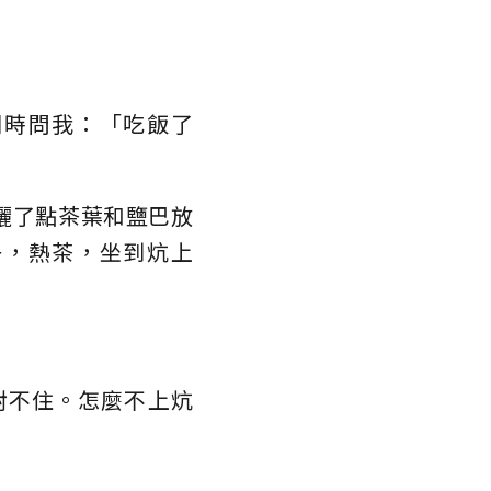
同時問我：「吃飯了
灑了點茶葉和鹽巴放
子，熱茶，坐到炕上
對不住。怎麼不上炕