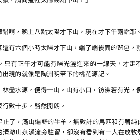
聽錯啊，晚上八點太陽才下山，現在才下午兩點耶
算還有六個小時太陽才下山，端了端後面的背包，
，只有正午才可能有陽光灑進來的一線天，才走
前出現的就像是陶淵明筆下的桃花源記。
。林盡水源，便得一山。山有小口，彷彿若有光，
復行數十步，豁然開朗。
停止了，滿山遍野的牛羊，無數計的馬匹和有著純
的清澈山泉溪流旁駐留，卻沒有看到有一人在放牧