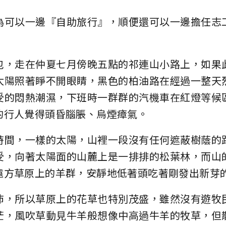
為可以一邊『自助旅行』，順便還可以一邊擔任志
包，走在仲夏七月傍晚五點的祁連山小路上，如果
太陽照著睜不開眼睛，黑色的柏油路在經過一整天
受的悶熱潮濕，下班時一群群的汽機車在紅燈等候
的行人覺得頭昏腦脹、烏煙瘴氣。
時間，一樣的太陽，山裡一段沒有任何遮蔽樹蔭的
受，向著太陽面的山麓上是一排排的松葉林，而山
遠方草原上的羊群，安靜地低著頭吃著剛發出新芽
沛，所以草原上的花草也特別茂盛，雖然沒有遊牧
茫，風吹草動見牛羊般想像中高過牛羊的牧草，但