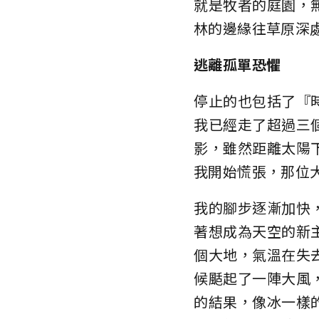
就是牧者的庭園，
林的邊緣往草原深
逃離孤單恐懼
停止的也包括了『
我已經走了超過三
影，雖然距離太陽
我開始慌張，那位
我的腳步逐漸加快
著想成為天空的新
個大地，氣溫在失
候颳起了一陣大風
的結果，像冰一樣