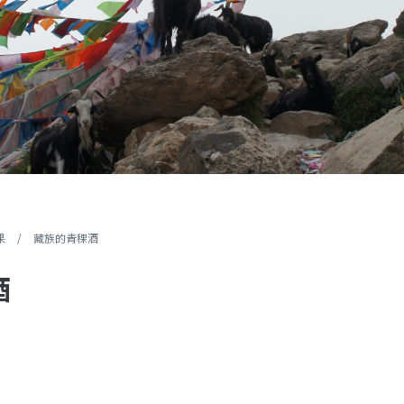
果
/
藏族的青稞酒
酒