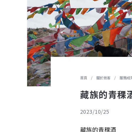
您在這裡
首頁
/
關於微客
/
服務成
藏族的青稞
2023/10/25
藏族的青稞酒