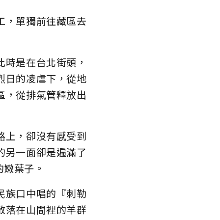
工，單獨前往藏區去
此時是在台北街頭，
烈日的凌虐下，從地
區，從排氣管釋放出
路上，卻沒有感受到
的另一面卻是遍滿了
的嫩葉子。
民族口中唱的『刺勒
散落在山間裡的羊群