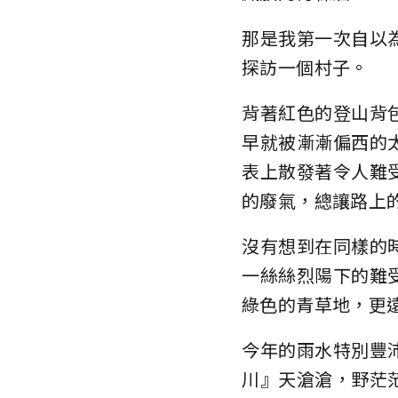
那是我第一次自以
探訪一個村子。
背著紅色的登山背
早就被漸漸偏西的
表上散發著令人難
的廢氣，總讓路上
沒有想到在同樣的
一絲絲烈陽下的難
綠色的青草地，更
今年的雨水特別豐
川』天滄滄，野茫