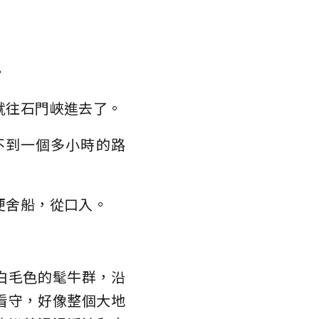
。
就往石門峽進去了。
不到一個多小時的路
便舍船，從口入。
白毛色的髦牛群，沿
看守，好像整個大地