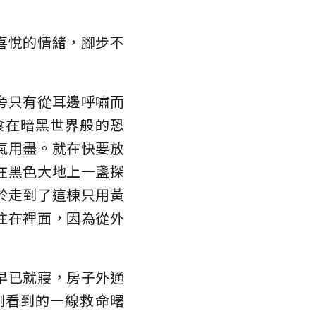
喜悅的情緒，腳步不
旁只有從耳邊呼嘯而
食在暗黑世界般的恐
氣用盡。就在快要放
在黑色大地上一盞探
於走到了這棟只用黃
住在裡面，因為從外
早已就寢，房子外通
剛看到的一線救命曙