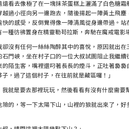
遠遠看去像極了在一塊抹茶蛋糕上灑滿了白色糖霜
穿越過小徑向另一邊跑去，隨後揚起一陣黃土飛塵
愉快的感受，反倒覺得像一陣清風從身邊帶過。站
有一種彷彿置身在精靈勒苟拉斯，奔馳在魔戒電影
我卻沒有任何一絲絲陶醉其中的喜悅，原因就出在
的石門峽，坐在村子口的一位大叔試圖阻止我繼續
來的陌生客，嘴裡還叼著長長的煙斗，正吐著裊裊
夥子，過了這個村子，在往前就是藏區囉！」
，我就是要去那裡玩玩，然後看看有沒有什麼需要
危險的，等一下太陽下山，山裡的狼就出來了，好
大叔，請問這裡太陽幾點下山？」