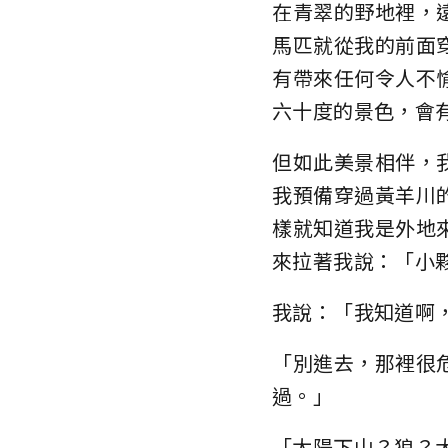
在青翠的野地裡，
馬匹就從我的前面
有帶來任何令人不
六十度的景色，會
但如此美景相伴，
我預備穿過黃羊川
樣就知道我是外地
來拉著我說：「小
我說：「我知道啊
「別進去，那裡很
過。」
「太陽下山？狼？