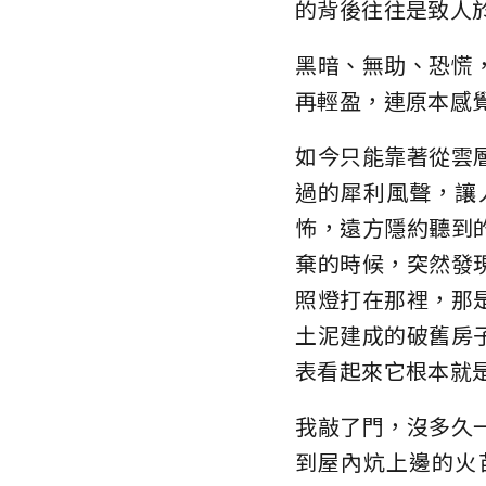
的背後往往是致人
黑暗、無助、恐慌
再輕盈，連原本感
如今只能靠著從雲
過的犀利風聲，讓
怖，遠方隱約聽到
棄的時候，突然發
照燈打在那裡，那
土泥建成的破舊房
表看起來它根本就
我敲了門，沒多久
到屋內炕上邊的火