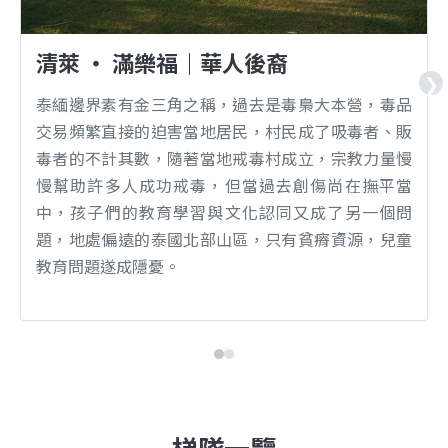
清萊 ‧ 滿樂福｜華人後裔
❯
泰緬邊界素有金三角之稱，過去是毒梟大本營，毒品
交易頻繁直接的迫害當地居民，村民成了吸毒者、販
毒者的不計其數，隨著當地戒毒村成立，宗教力量慢
慢幫助許多人成功戒毒，但當過去創傷尚在撫平當
中，孩子們的教育學習與文化認同又成了另一個問
題，地處偏遠的泰國北部山區，只有貧瘠資源，兒童
教育問題遂成隱憂。
梯隊一覽