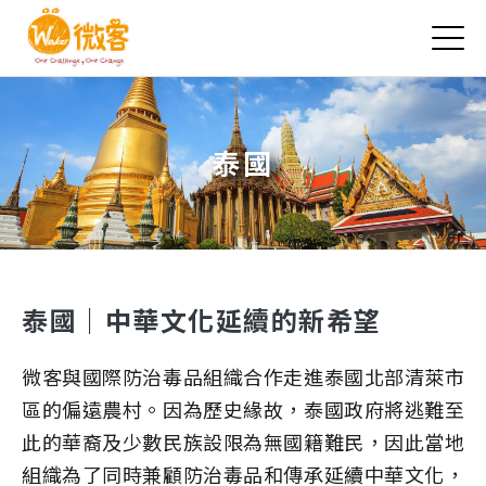
Jump to Main content
Jump to Navigation
泰國
您在這裡
泰國｜中華文化延續的新希望
微客與國際防治毒品組織合作走進泰國北部清萊市
區的偏遠農村。因為歷史緣故，泰國政府將逃難至
此的華裔及少數民族設限為無國籍難民，因此當地
組織為了同時兼顧防治毒品和傳承延續中華文化，