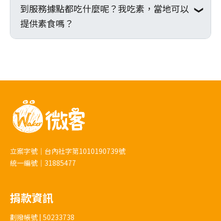
打球、家訪，亦或是與孩子們共同整理環
和引導員回報的好習慣，以提升自身的安
到服務據點都吃什麼呢？我吃素，當地可以
在泰國北部有許多不同的民族和族群，當地
境、一同料理膳食等等，享受當地生活、與
全。
熱季：通常從三月或四月開始，一直持續到
提供素食嗎？
主要的語言為泰文，在服務據點主要以中文
孩子們玩在一起。
五月或六月。這是最熱的時期，氣溫可能在
溝通
攝氏30度以上，有時甚至超過40度。泰國北
服務據點會準備三餐，並與當地據點工作人
◆市區自由時間：服務過程中可於梯隊規範
部在這個季節通常也很炎熱。
員與住民們一同用餐，三餐由據點安排的廚
的自由時間前往附近小賣鋪或服務結束返回
雨季：從五月或六月開始，一直持續到十月
師一手包辦，因此不會特別為有特殊飲食習
市區後，選擇前往鄰近景點參觀、逛逛紀念
或十一月。這個季節的特點是降雨量較多，
慣者額外預備，因此若有特殊飲食習慣的志
品店或在旅店休息，外出者須向引導員報備
尤其是七月和八月。雨季期間，氣溫稍微降
工，需自行攜帶。另報名系統填寫飲食習慣
並於集合時間內返回。
低。
葷素，僅做為飛機餐之用。
涼季：從十一月或十二月開始，一直持續到
◆返程：由服務據點派專車前往機場或市區
立案字號｜台內社字第1010190739號
隔年二月或三月。這是最舒適的季節，氣溫
統一編號｜31885477
旅館，預備返回台灣。自行前往者亦需同時
較為涼爽，特別是泰國北部的高地地區。入
離開服務據點前往當地機場或市區。
夜後可能會較冷，但白天氣候宜人。
捐款資訊
*此行程以台灣集合出發為例，實際內容將
劃撥帳號 | 50233738