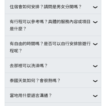
「出境核准通知單」紙本，於
保20萬疾病意外醫療。
住宿會如何安排？請問是男女分開嗎？
微客一向以志工安全為第一考量，透過探勘
享梯隊影像紀錄、參與其他服務專
機場櫃檯前出示(報名台灣梯隊
＊恕不協助辦理密集投保者相關事
隊、探勘服務隊、服務隊的階段，評估據點
案、成為年度活動志工或透過培訓成
無須辦理)。
宜，請見諒。
及周遭環境的安全性，同時在出隊前及期
為引導員(
點我了解更多
)；除了上述
有行程可以參考嗎？具體的服務內容或項目
皆住在據點提供的志工宿舍，男女分宿；房
依個人需求辦理其他保險。
間，微客當地所在的服務據點人員，亦會每
的實際行動參與方式，更可以透過
捐
是什麼？
間內有簡易的床架及床墊，若有個人衛生習
【當地集合】
準備出隊用品，例如登山背
日回報當地安全狀況；另微客梯隊皆以團隊
款支持
，深化微客在全球的各項服務
慣請自行準備睡袋，建議可至登山用品店購
包、睡袋、活動器材、個人藥
費用包含集合後當地交通、住宿、服
方式進行服務，絕不可脫隊單獨行動。而志
專案，將服務的感動以及精神延續下
買或租借。
有自由的時間嗎？是否可以自行安排旅遊行
微客的服務行程基本分為集合、服務、市區
品等。
務據點內膳食、2至3次行前籌備訓
工在市區自由活動時，仍應注意自身安全、
去，成為微客遠方孩子們的守護者。
程呢？
自由時間、返程四個部分。
※欲申請學校補助或特殊身分
練、微客排汗衫、梯隊手環、稅金及
保管貴重物品。
(如軍人)出隊需要文件者，請
當地服務行政支出。
◆集合：出隊首日於台灣機場集合，搭乘飛
去那裡可以洗澡嗎？
梯隊期間恕無法自行安排個人旅遊行程，但
Email至waker@waker.org.tw
※超支不足部分由微客負擔，若有餘
機前往當地，抵達當地機場與自行前往者集
可於梯隊規範的自由時間前往附近小賣舖。
申請。
額則轉為當地服務費用
合後，由服務據點派專車前往服務據點。
或於服務結束返回市區後，選擇前往附近景
泰國天氣如何？會很熱嗎？
據點內有提供盥洗區域，因當地天氣及習
點參觀、逛逛紀念品店或在旅店休息，外出
慣，淋浴冷水澡是常見的盥洗方式。
※
點我查看當地集合注意事項
◆服務：抵達服務據點後便是陪伴孩子們的
者須向引導員報備並於集合時間內返回。市
當地用什麼語言溝通？
泰國的氣候可以分為三個主要季節：熱季、
※
點我查看微客梯隊費用說明
時光，可帶領孩子進行活動、陪孩子聊天、
區自由時間若有外出，建議三人成行並養成
雨季和涼季。
※
點我查看微客志工安全管理機制