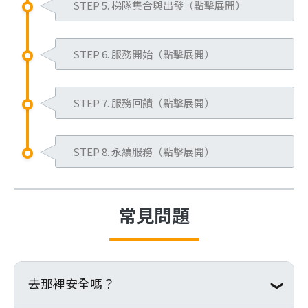
報名成功後，將收到Email通
更多
)或參與說明會(
點我了解更多
)，
STEP 5. 梯隊集合與出發（點擊展開）
件。
名，您可依照國家、時間、關注議題
知，登入會員即可查詢您所報
也可於上班日10:00至17:00致電微客
務必參與微客志工訓練(
點我報
等選擇適合您的梯次，也可選擇台灣
根據出隊通知或當地集合通知，準時
名梯次的行程及引導員等相關
總部等方式，事先瞭解各據點情況或
名
)，了解包含相關出隊須知、
集合或當地集合。
STEP 6. 服務開始（點擊展開）
抵達集合地點。若因個人因素未能準
資料。
直接報名梯隊，並於報名繳費後，參
服務核心與理念、服務環境、
時到場或因簽證未辦理完成，而未能
並於期限內繳交費用，於七日
【台灣集合】
微客國際志工服務的三大面向：弱勢
與微客總部所辦理的「
微客志工訓
志工角色…等，提升於服務期
與梯隊同時間進入服務據點，將視同
內上傳所需資料，例如護照影
STEP 7. 服務回饋（點擊展開）
孩童陪伴及活動帶領(佔40%)、體驗
練
」實際了解更多微客服務。
間之知能。
費用包含機票、當地交通及住宿、服
放棄此次服務資格，且不予以退費。
本、台胞證影本(中國大陸梯
當地生活(佔40%)、志工自我成長及
預先購買從自家住處至集合地
於梯隊結束後兩週內，登入會員找到
務據點內膳食、2至3次行前籌備訓
次)、
家長同意書
(link is external)
(未滿20歲
收穫(佔20%)。服務過程中遵守微客
※點我查看微客梯隊退費
說明
之來回車票(特別是台灣梯隊-
STEP 8. 永續服務（點擊展開）
所報名之梯次，上傳不限任何形式的
練、保險、微客排汗衫、梯隊手環、
者)等。
服務規範，並隨引導員的帶領，進行
東部地區)。
服務活動心得，例如文字、影片、圖
稅金及當地服務行政支出。
微客志工旅程並不會因為梯隊服務結
團隊行動。
於出發前1~2個月至旅遊醫學門
畫、IG或FB公開分享貼文並標註微客
*保險費用：
束而就此劃上句點。梯隊結束後，如
常見問題
診諮詢，備齊個人常備藥品。
截圖、GoogleMap搜尋微客公益行動
台灣梯隊-滿15歲者保200萬意外身故
何達到「陪伴服務的延續」更是微客
依各國入境規定，儘早辦理簽
協會評論截圖等，經審核後，即可立
※完成以上步驟即報名成功
及20萬意外醫療，未滿15歲者僅保10
重視的一環。
證。
即取得志工證明電子檔。
萬意外醫療；
梯隊結束後，歡迎持續參加志工增能
完成役男出境申請，請至移民
國外梯隊-滿15歲者保400萬意外身故
去那裡安全嗎？
訓練、擔任說明會的分享者、講師、
署官網線上申請，自行列印
及40萬疾病意外醫療，未滿15歲者僅
公益購的模特、活動規劃回饋者、分