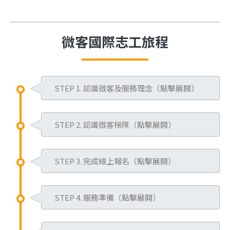
微客國際志工旅程
STEP 1. 認識微客及服務理念（點擊展開）
每個組織關注的議題以及服務對象皆
STEP 2. 認識微客梯隊（點擊展開）
有不同，因此服務規範和模式勢必也
會有所差異。
微客的服務據點遍及泰國、菲律賓、
而微客國際志工主要著重於孩童陪
STEP 3. 完成線上報名（點擊展開）
蒙古國、尼泊爾、印度、台灣、非
伴，以區域結合不同的弱勢兒童議題
洲、柬埔寨…等地，並由引導員帶領
透過官網選擇您想要報名的梯
為出發，並以團隊方式進行服務為理
志工進入當地，進行5至12天的弱勢
STEP 4. 服務準備（點擊展開）
次，註冊會員並登入填寫基本
念。
兒少服務。微客梯隊全年度開放報
資料(
立即報名
)。
您可先閱讀官網各梯隊簡章(
點我了解
閱讀「服務預備起」系列信
名，每年 8 月份會開放隔年梯隊報