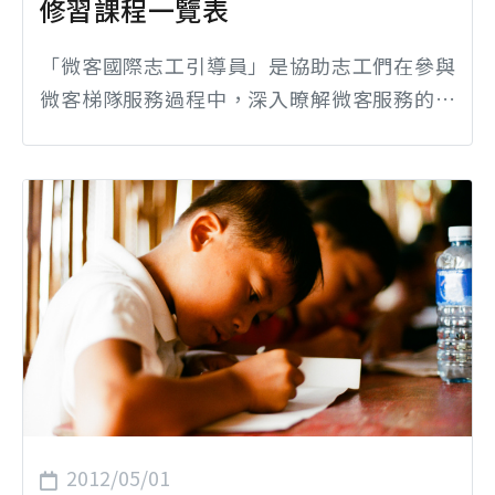
修習課程一覽表
「微客國際志工引導員」是協助志工們在參與
微客梯隊服務過程中，深入暸解微客服務的價
值與意義並且探討陪伴的重要性，因此微客成
立「國際服務人才培育學院」開設【國際服務
引導員學分學程】。培訓課程內容包含 「引導
員心態建立」、「梯隊引導目標及設計」、
「引導方法及探討」、「線上課程」與「案例
討論」 等單元，完成必修課程則發予「研習證
明」。 透過每一次的專業培訓，...
2012/05/01