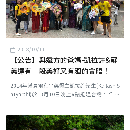
租借 - 可直接於線上查詢還剩多少數量! 國際志
工報名系統全面更新 - ...
2018/10/11
【公告】與遠方的爸媽-凱拉許&蘇
美達有一段美好又有趣的會晤！
2014年諾貝爾和平獎得主凱拉許先生(Kailash S
atyarthi)於10月10日晚上6點抵達台灣。 作為
在台灣的家人，微客夥伴們自各地聚集在機場
等待，準備迎接即將來台的印度爸爸媽媽，希
望他們能在抵台的第一時間就收到滿滿的溫
暖，如同我們在印度感受到的一樣。 在接機大