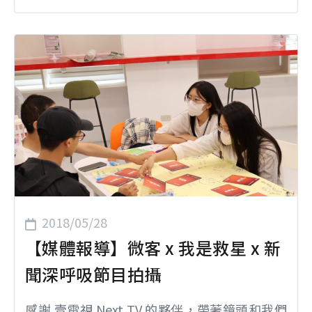
作的夥伴Bachpan Bachao Andolan (簡稱BBA)
的創辦人，繼2015年1月受邀，以諾貝爾和平獎
得主之身分來台進行一連串的演講，而他將於
近日再次受邀訪台。 沙提雅提先生為印度知名
兒童權益提倡者，除致力從事童奴、童工的救
援工作外，更努力推動相關制度以保障弱勢權
益，...
2018/05/28
【媒體報導】微客 x 我是救星 x 新
聞深呼吸節目拍攝
感謝 壹電視 Next TV 的夥伴，帶著鏡頭和我們