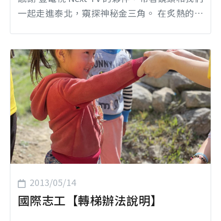
一起走進泰北，窺探神秘金三角。 在炙熱的太
陽下，和弟兄們一同上工，滴下辛勤的汗水；
在樹蔭的棋盤間，聆聽弟兄們憶說過去每一段
生命的故事； 在琅琅讀書聲裡，記錄偏鄉的華
裔孩子們努力求學的足跡； 在深山老林村中，
有些孩子迫切的渴望擁有受教育的機會...... 我們
盼望，透過鏡頭讓更多人聽見泰北的聲音，知
曉泰北的故事。...
2013/05/14
國際志工【轉梯辦法說明】