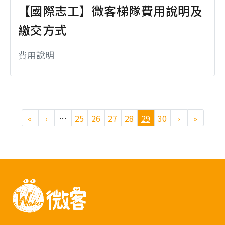
【國際志工】微客梯隊費用說明及
繳交方式
費用說明
頁面
«
‹
…
25
26
27
28
29
30
›
»