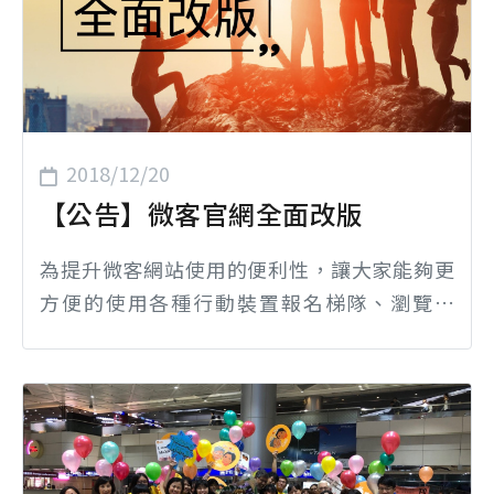
2018/12/20
【公告】微客官網全面改版
為提升微客網站使用的便利性，讓大家能夠更
方便的使用各種行動裝置報名梯隊、瀏覽資
訊、繳交梯隊資料、購買公益購及捐款，微客
團隊經過超過半年的準備，官網於2018/12/20
(四)正式改版!! 新功能搶先看 電子志工證明 - 線
上繳交心得後，經引導員審核，即可取得，且
可永久保存，既便利、迅速又環保! 背包/睡袋