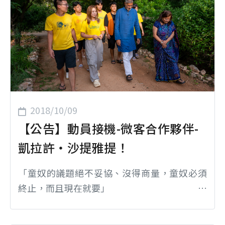
廳看著航班抵達、滑行，接著凱拉許夫婦從玻
璃門後走出來的那一刻，夥伴們開心得說不出
話，原先預演過的口號都拋在腦後了，...
2018/10/09
【公告】動員接機-微客合作夥伴-
凱拉許‧沙提雅提！
「童奴的議題絕不妥協、沒得商量，童奴必須
終止，而且現在就要」 本
會自創立至今與印度組織BBA合作，每年約有近
百名志工前往該組織進行服務， 沙提雅提先生