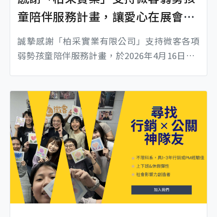
童陪伴服務計畫，讓愛心在展會中
延續
誠摯感謝「柏采實業有限公司」支持微客各項
弱勢孩童陪伴服務計畫，於2026年4月16日至1
9日參與「DG Taiwan 台灣國際創意禮品文具
展」期間，特別於台北世貿一館展場中設置愛
心零錢箱，邀請參觀民眾一同響應公益，將展
會中的一份小小心意，轉化為陪伴孩子成長的
重要力量。 展覽期間，來自各地的參觀民眾紛
紛響應零錢捐活動，透過舉手之勞將愛心化為
實際行動。每一枚投入零錢箱的硬幣，...