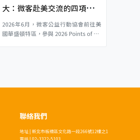
大：微客赴美交流的四項觀
察
2026年6月，微客公益行動協會前往美
國華盛頓特區，參與 2026 Points of Lig
ht Conference，本次會議核心圍繞「V
olunteering changes everything——志
願服務，能夠改變一切」，與各式非營
利組織、企業、教育及社區行動領域的
實務工作者，針對志工服務的價值進行
深度討論。 這次交流也讓微客再次驗
證，志工的參與不只在於完成多少工
作，...
聯絡我們
地址 | 新北市板橋區文化路一段266號12樓之1
電話 | 02-3322-5103