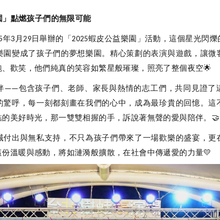
園」點燃孩子們的無限可能
年
月
日舉辦的「
蝦皮公益樂園」活動，這個星光閃爍
5
3
29
2025
樂園變成了孩子們的夢想樂園。精心策劃的表演與遊戲，讓微
跑、歡笑，他們純真的笑容如繁星般璀璨，照亮了整個夜空
🌟
伴
包含孩子們、老師、家長與熱情的志工們，共同見證了
——
的驚呼，每一刻都刻畫在我們的心中，成為最珍貴的回憶。這
結的美好時光，那一雙雙相握的手，訴說著無聲的愛與陪伴。
🤝
誠付出與無私支持，不只為孩子們帶來了一場歡樂的盛宴，更
這份溫暖與感動，將如漣漪般擴散，在社會中傳遞愛的力量
💛