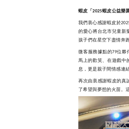
蝦皮「
蝦皮公益樂
2025
我們衷心感謝蝦皮於
202
的愛心將台北市兒童新
孩子們在星空下盡情奔
微客服務據點的
位夥
79
馬上的歡笑、在遊戲中
息，更是親子間情感連
再次由衷感謝蝦皮的真
了希望與夢想的火苗。