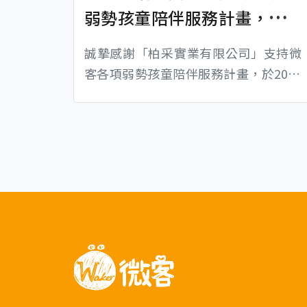
弱勢孩童陪伴服務計畫，讓
愛心在展會中延續
誠摯感謝「柏采實業有限公司」支持微
客各項弱勢孩童陪伴服務計畫，於2026
年4月16日至19日參與「DG Taiwan 台
灣國際創意禮品文具展」期間，特別於
台北世貿一館展場中設置愛心零錢箱，
邀請參觀民眾一同響應公益，將展會中
的一份小小心意，轉化為陪伴孩子成長
的重要力量。 展覽期間，來自各地的參
觀民眾紛紛響應零錢捐活動，透過舉手
之勞將愛心化為實際行動。每一枚投入
零錢箱的硬幣，...