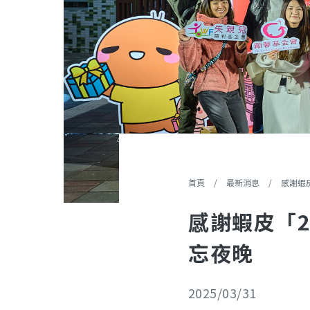
您在這裡
首頁
/
最新消息
/
感謝蝦皮.
感謝蝦皮「
忘夜晚
2025/03/31