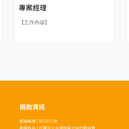
專案經理
【工作內容】
捐款資訊
劃撥帳號 | 50233738
劃撥戶名 | 社團法人台灣微客公益行動協會