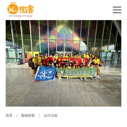
Jump to Main content
Jump to Navigation
您在這裡
首頁
/
聯絡微客
/
合作洽詢