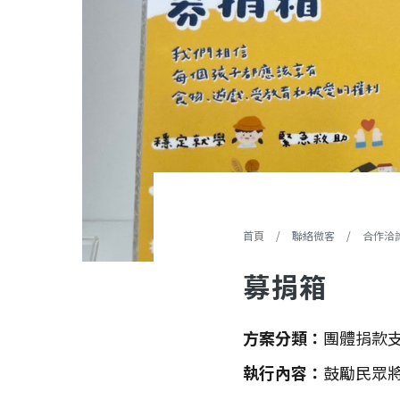
您在這裡
首頁
/
聯絡微客
/
合作洽
募捐箱
方案分類
團體捐款
執行內容
鼓勵民眾