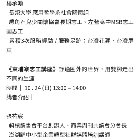
楊承翰
長榮大學 應用哲學系社會關懷組
房角石兒少關懷協會長期志工、左營高中MSB志工
團志工
累積3次服務經驗 / 服務足跡：台灣花蓮、台灣屏
東
《柬埔寨志工講座》
舒適圈外的世界，用雙腳走出
不同的生涯
時間｜ 10 . 24 (日) 13:00 – 14:00
講者介紹｜
張祐宸
斜槓讀書會平台創辦人、商業周刊共讀會分會長
澎湖縣中小型企業轉型社群媒體培訓講師