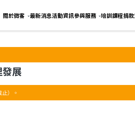
Jump to Main content
Jump to Navigation
關於微客
最新消息
活動資訊
參與服務
培訓課程
捐款
理發展
截止）。