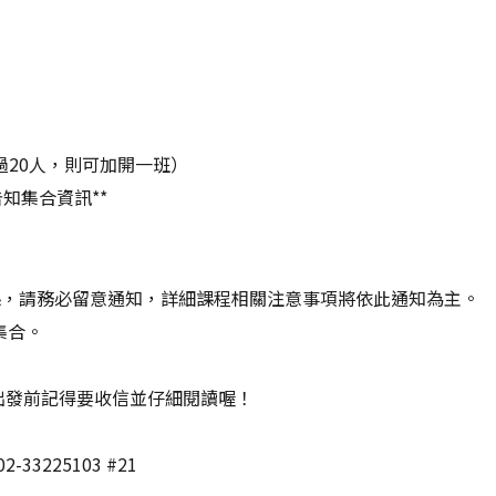
20人，則可加開一班）
知集合資訊**
課，
請務必留意通知，詳細課程相關注意事項將依此通知為主。
集合。
出發前記得要收信並仔細閱讀喔！
3225103 #21