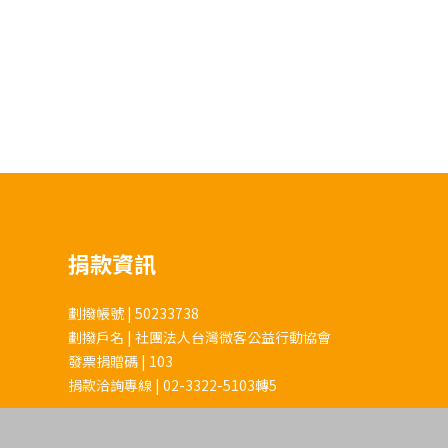
捐款資訊
劃撥帳號 | 50233738
劃撥戶名 | 社團法人台灣微客公益行動協會
發票捐贈碼 | 103
捐款洽詢專線 | 02-3322-5103轉5