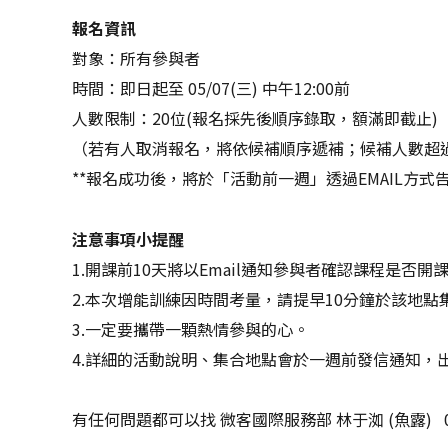
報名資訊
對象：所有參與者
時間：即日起至 05/07(三) 中午12:00前
人數限制：20位(報名採先後順序錄取，額滿即截止)
（若有人取消報名，將依候補順序遞補；候補人數超過
**報名成功後，將於「活動前一週」透過EMAIL方式告
注意事項小提醒
1.開課前10天將以Email通知參與者確認課程是否開
2.本次增能訓練因時間考量，請提早10分鐘於該地點
3.一定要攜帶一顆熱情參與的心。
4.詳細的活動說明、集合地點會於一週前發信通知，
有任何問題都可以找 微客國際服務部 林于洳 (魚露) 02-3