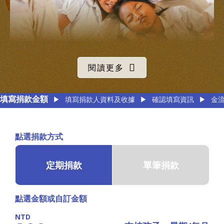
閱讀更多
微客走進暹粒市區西北部的偏遠農村，輔助以孤兒
填寫捐款金額
▶
填寫捐款人資料及收據
▶
確認填寫資訊
▶
金
院為中心的周邊村落所建立的公立學校，致力於幫
助孤兒、貧困、弱勢兒童改善生活環境，
讓孩子們
點選捐款方式
獲得妥善的照顧以及受教育的機會
，並能有機會透
過教育翻轉自己的未來。
定期捐款
單筆捐款
點選金額或自訂金額