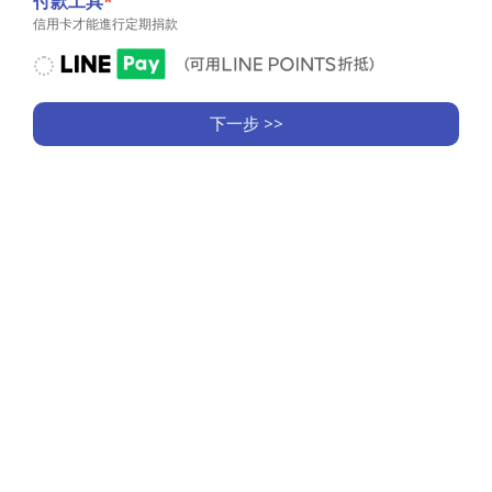
付款工具
*
信用卡才能進行定期捐款
下一步 >>
收據
<< 上一步
資訊
款
微客在孤兒院內協助開闢魚塘、搭建雞舍、餵豬養
300
蛙及種植蔬果等
硬體建設
，以求能在日常生活所需
是否需
我
上能自給自足之外，同時協助當地學校進行美術、
要收據
要
用
音樂、體育、自然科學、數學、英文等科目的
教學
*
公
工作
，特別以教導孩子學習實用英文為重點，為將
不
司
用
來擁有更多的謀生技能。
／
（
組
無
織
抵
／
稅
團
需
體