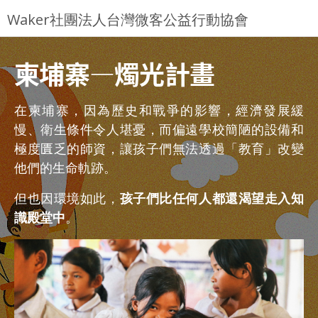
Jump to Main content
Jump to Navigation
Waker社團法人台灣微客公益行動協會
柬埔寨—燭光計畫
在柬埔寨，因為歷史和戰爭的影響，經濟發展緩
慢、衛生條件令人堪憂，而偏遠學校簡陋的設備和
極度匱乏的師資，讓孩子們無法透過「教育」改變
他們的生命軌跡。
但也因環境如此，
孩子們比任何人都還渴望走入知
識殿堂中
。