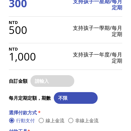
300
支持孩子一星期/每月
定期
500
支持孩子一學期/每月
定期
1,000
支持孩子一年度/每月
定期
教育，對柬埔寨人民來說是奢侈的渴望，所以柬埔
寨的孩子們，總是用熱烈的眼神和珍惜的心來上
自訂金額
學。
每月定期定額，期數
選擇付款方式
*
行動支付
線上金流
非線上金流