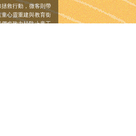
據
組織名義捐款
同捐款人資料
線拯救行動，微客則帶
抬
頭
上傳資料至國稅局僅限個人
孩童心靈重建與教育銜
我們也致力於防止童工
捐款基本資料
報稅憑證
*
電子郵件地址
*
上傳資料至國稅局需要身份
人口統一證號
姓氏
*
捐款徵信名稱
*
全名
部份名稱
自訂名稱
電話-行動電話 (帳單)
*
netiCRM 是一套採用
GNU AGPL
(link is external)
授權的自由軟體
ternal)
行動科技提供的非營利組織CRM服務，你造訪的網站使用 100% 再生能源提供
收據寄送地址
Forked from
CiviCRM
(link is external)
& Powered by
NETivism
(link is externa