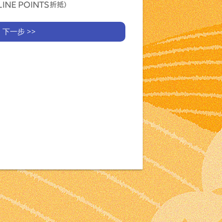
下一步 >>
不用寄給
期捐款會於
據)
筆捐款會於
)
認上一步
確)
(僅限自
字號)