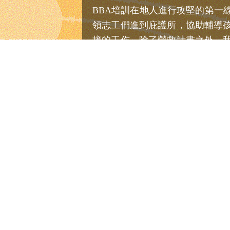
BBA培訓在地人進行攻堅的第一
領志工們進到庇護所，協助輔導
接的工作。除了營救計畫之外，
雇用的惡性循環發生。
netiCRM.tw
(link is ex
是由網絡