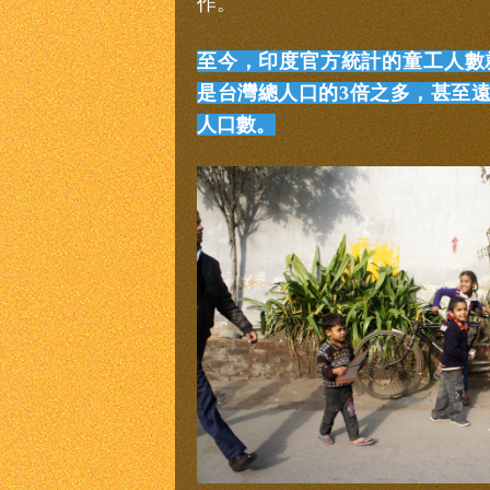
作。
至今，印度官方統計的童工人數就
是台灣總人口的3倍之多，甚至
人口數。