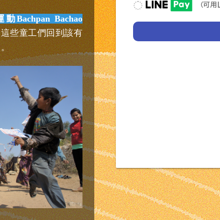
hpan Bachao
助這些童工們回到該有
中。
收據資訊
<< 上一步
每月捐款
是否需要收據
*
NTD
300
不用（無抵稅需求，
我
我收據）
要
需要紙本收據 ( 定
用
隔年一月收到年度收
公
司
需要紙本收據 ( 單
／
隔月中收到單筆收據
組
需要電子收據 (請確
織
填寫的 Email 是否正
／
團
不用，請上傳國稅局 
體
然人，請填寫身分證
為
收
收據抬頭
*
個人名義捐款