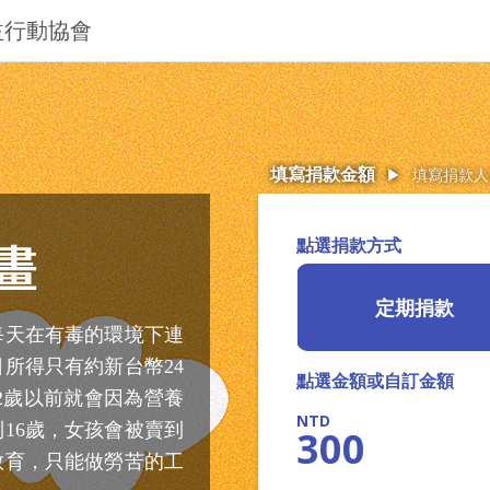
Jump to Main content
Jump to Navigation
益行動協會
填寫捐款金額
▶
填寫捐款人
畫
點選捐款方式
定期捐款
每天在有毒的環境下連
日所得只有約新台幣24
點選金額或自訂金額
12歲以前就會因為營養
16歲，女孩會被賣到
300
教育，只能做勞苦的工