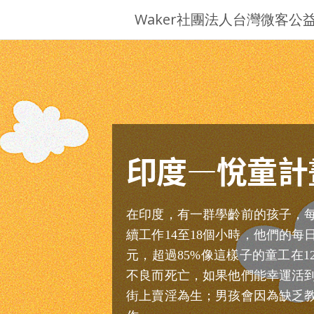
Waker社團法人台灣微客公
印度—悅童計
在印度，有一群學齡前的孩子，
續工作14至18個小時，他們的每
元，超過85%像這樣子的童工在
不良而死亡，如果他們能幸運活到
街上賣淫為生；男孩會因為缺乏