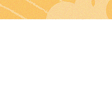
捐款
證字號或外來
名字
*
其他人將無法看見您輸入的資
訊，請您放心。
服務
了解我們的能源承諾
(link is external)
l)