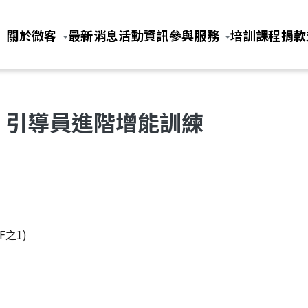
Jump to Main content
Jump to Navigation
關於微客
最新消息
活動資訊
參與服務
培訓課程
捐款
｜引導員進階增能訓練
之1)