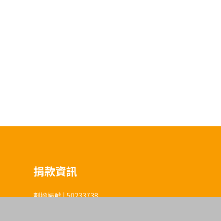
捐款資訊
劃撥帳號 | 50233738
劃撥戶名 | 社團法人台灣微客公益行動協會
發票捐贈碼 | 103